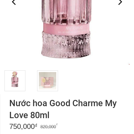
Nước hoa Good Charme My
Love 80ml
750,000
Giá
Giá
₫
₫
820,000
gốc
hiện