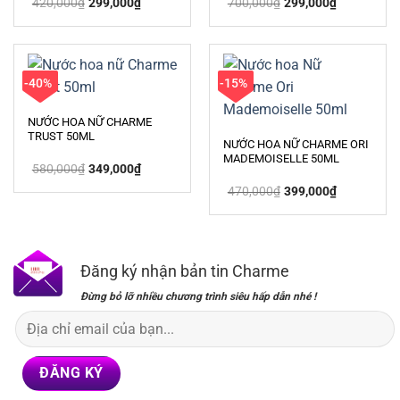
420,000
₫
299,000
₫
700,000
₫
299,000
₫
gốc
hiện
gốc
hiện
là:
tại
là:
tại
420,000₫.
là:
700,000₫.
là:
299,000₫.
299,000₫.
-40%
-15%
NƯỚC HOA NỮ CHARME
TRUST 50ML
NƯỚC HOA NỮ CHARME ORI
MADEMOISELLE 50ML
Giá
Giá
580,000
₫
349,000
₫
gốc
hiện
Giá
Giá
là:
tại
470,000
₫
399,000
₫
gốc
hiện
580,000₫.
là:
là:
tại
349,000₫.
470,000₫.
là:
399,000₫.
Đăng ký nhận bản tin Charme
Đừng bỏ lỡ nhiều chương trình siêu hấp dẫn nhé !