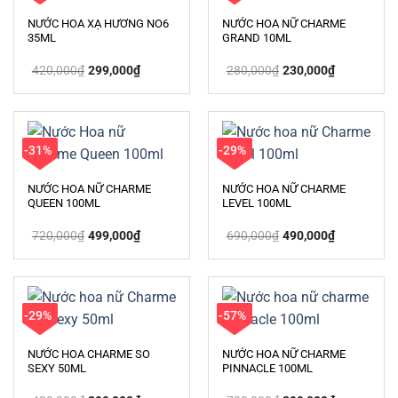
HẾT HÀNG
NƯỚC HOA XẠ HƯƠNG NO6
NƯỚC HOA NỮ CHARME
35ML
GRAND 10ML
Giá
Giá
Giá
Giá
420,000
₫
299,000
₫
280,000
₫
230,000
₫
gốc
hiện
gốc
hiện
là:
tại
là:
tại
420,000₫.
là:
280,000₫.
là:
299,000₫.
230,000₫.
-31%
-29%
NƯỚC HOA NỮ CHARME
NƯỚC HOA NỮ CHARME
QUEEN 100ML
LEVEL 100ML
Giá
Giá
Giá
Giá
720,000
₫
499,000
₫
690,000
₫
490,000
₫
gốc
hiện
gốc
hiện
là:
tại
là:
tại
720,000₫.
là:
690,000₫.
là:
499,000₫.
490,000₫.
-29%
-57%
NƯỚC HOA CHARME SO
NƯỚC HOA NỮ CHARME
SEXY 50ML
PINNACLE 100ML
Giá
Giá
Giá
Giá