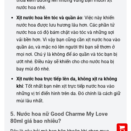
thoa kem dưỡng lên những vùng bạn muốn xịt
nước hoa nhé.
Xịt nước hoa lên tóc và quần áo
: Việc này
khiến
nước hoa được lưu hương lâu hơn. Các phần tử
nước hoa
có
độ bám chặt vào tóc và
những
sợi
vải bền hơn. Vì vậy bạn cũng
cần
xịt nước hoa vào
quần áo, và mặc nó lên người thì bạn sẽ thơm ở
mọi nơi. Chú ý là
không
để
áo quần
và tóc bạn bị
ướt nhé. Điều này sẽ
khiến
cho cho nước hoa bị
bay mùi
đó
nhé.
Xịt nước hoa trực tiếp lên da, không xịt ra không
khí
: Tốt nhất bạn nên xịt trực tiếp nước hoa vào
những
vị trí điển hình trên da. Đó chính là
cách
giữ
mùi lâu nhất.
5. Nước hoa nữ Good Charme My Love
80ml giá bao nhiêu?