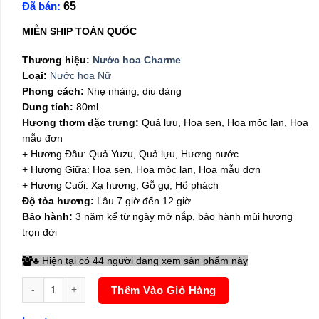
Đã bán:
65
là:
tại
820,000₫.
là:
MIỄN SHIP TOÀN QUỐC
750,000₫.
Thương hiệu:
Nước hoa Charme
Loại:
Nước hoa Nữ
Phong cách:
Nhẹ nhàng, diu dàng
Dung tích:
80ml
Hương thơm đặc trưng:
Quả lưu, Hoa sen, Hoa mộc lan, Hoa
mẫu đơn
+ Hương Đầu: Quả Yuzu, Quả lựu, Hương nước
+ Hương Giữa: Hoa sen, Hoa mộc lan, Hoa mẫu đơn
+ Hương Cuối: Xạ hương, Gỗ gụ, Hổ phách
Độ tỏa hương:
Lâu 7 giờ đến 12 giờ
Bảo hành:
3 năm kể từ ngày mở nắp, bảo hành mùi hương
trọn đời
Hiện tại có 44 người đang xem sản phẩm này
♣
Nước hoa Good Charme My Love 80ml số lượng
Thêm Vào Giỏ Hàng