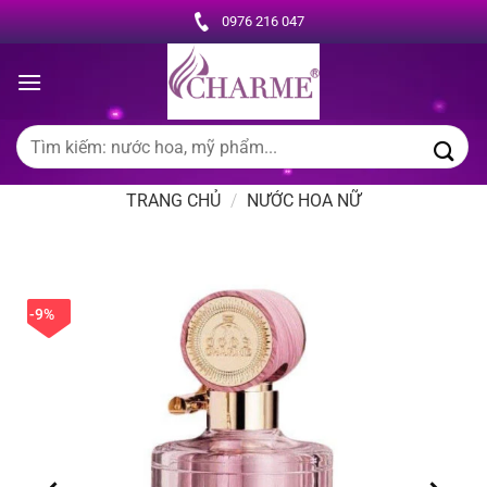
Chuyển
0976 216 047
đến
nội
dung
Tìm
kiếm:
TRANG CHỦ
/
NƯỚC HOA NỮ
-9%