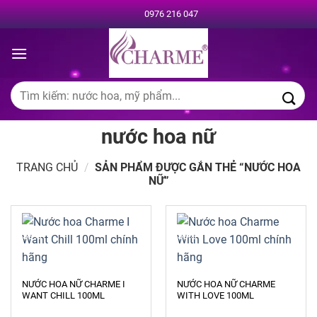
Chuyển
0976 216 047
đến
nội
dung
Tìm
kiếm:
nước hoa nữ
TRANG CHỦ
/
SẢN PHẨM ĐƯỢC GẮN THẺ “NƯỚC HOA
NỮ”
-39%
-39%
NƯỚC HOA NỮ CHARME I
NƯỚC HOA NỮ CHARME
WANT CHILL 100ML
WITH LOVE 100ML