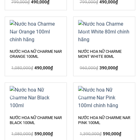
Giá
Giá
Giá
Giá
799,000
₫
490,000
₫
799,000
₫
490,000
₫
gốc
hiện
gốc
hiện
là:
tại
là:
tại
799,000₫.
là:
799,000₫.
là:
490,000₫.
490,000₫.
-55%
-59%
NƯỚC HOA NỮ CHARME NAR
NƯỚC HOA NỮ CHARME
ORANGE 100ML
MONT WHITE 80ML
Giá
Giá
Giá
Giá
1,080,000
₫
490,000
₫
960,000
₫
390,000
₫
gốc
hiện
gốc
hiện
là:
tại
là:
tại
1,080,000₫.
là:
960,000₫.
là:
490,000₫.
390,000₫.
-45%
-58%
NƯỚC HOA NỮ CHARME NAR
NƯỚC HOA NỮ CHARME NAR
BLACK 100ML
PINK 100ML
Giá
Giá
Giá
Giá
1,080,000
₫
590,000
₫
1,390,000
₫
590,000
₫
gốc
hiện
gốc
hiện