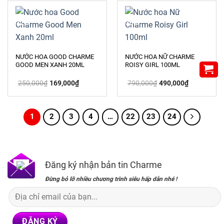
590,000₫.
-32%
-38%
NƯỚC HOA GOOD CHARME
NƯỚC HOA NỮ CHARME
GOOD MEN XANH 20ML
ROISY GIRL 100ML
Giá
Giá
Giá
Giá
250,000
₫
169,000
₫
790,000
₫
490,000
₫
gốc
hiện
gốc
hiện
là:
tại
là:
tại
250,000₫.
là:
790,000₫.
là:
169,000₫.
490,000₫.
1
2
3
4
…
22
23
24
Đăng ký nhận bản tin Charme
Đừng bỏ lỡ nhiều chương trình siêu hấp dẫn nhé !