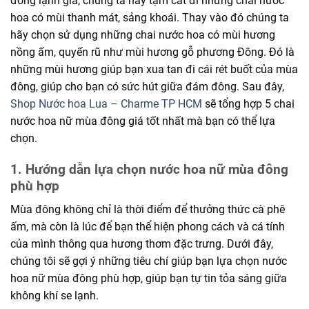
đông lạnh giá, chúng ta hãy tạm cất đi những chai nước
hoa có mùi thanh mát, sảng khoái. Thay vào đó chúng ta
hãy chọn sử dụng những chai nước hoa có mùi hương
nồng ấm, quyến rũ như mùi hương gỗ phương Đông. Đó là
những mùi hương giúp bạn xua tan đi cái rét buốt của mùa
đông, giúp cho bạn có sức hút giữa đám đông. Sau đây,
Shop Nước hoa Lua – Charme TP HCM
sẽ tổng hợp 5 chai
nước hoa nữ mùa đông giá tốt nhất mà bạn có thể lựa
chọn.
1. Hướng dẫn lựa chọn nước hoa nữ mùa đông
phù hợp
Mùa đông không chỉ là thời điểm để thưởng thức cà phê
ấm, mà còn là lúc để bạn thể hiện phong cách và cá tính
của mình thông qua hương thơm đặc trưng. Dưới đây,
chúng tôi sẽ gợi ý những tiêu chí giúp bạn lựa chọn nước
hoa nữ mùa đông phù hợp, giúp bạn tự tin tỏa sáng giữa
không khí se lạnh.