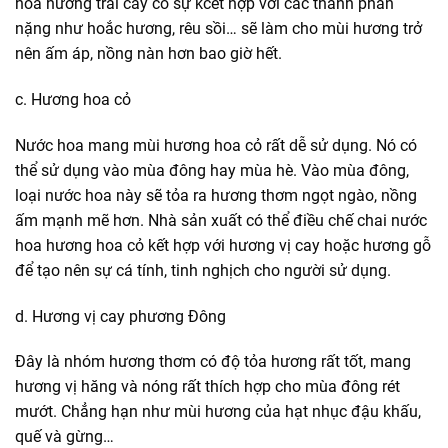
hoa hương trái cây có sự kcết hợp với các thành phần
nặng như hoắc hương, rêu sồi… sẽ làm cho mùi hương trở
nên ấm áp, nồng nàn hơn bao giờ hết.
c. Hương hoa cỏ
Nước hoa mang mùi hương hoa cỏ rất dễ sử dụng. Nó có
thể sử dụng vào mùa đông hay mùa hè. Vào mùa đông,
loại nước hoa này sẽ tỏa ra hương thơm ngọt ngào, nồng
ấm mạnh mẽ hơn. Nhà sản xuất có thể điều chế chai nước
hoa hương hoa cỏ kết hợp với hương vị cay hoặc hương gỗ
để tạo nên sự cá tính, tinh nghịch cho người sử dụng.
d. Hương vị cay phương Đông
Đây là nhóm hương thơm có độ tỏa hương rất tốt, mang
hương vị hăng và nóng rất thích hợp cho mùa đông rét
mướt. Chẳng hạn như mùi hương của hạt nhục đậu khấu,
quế và gừng…