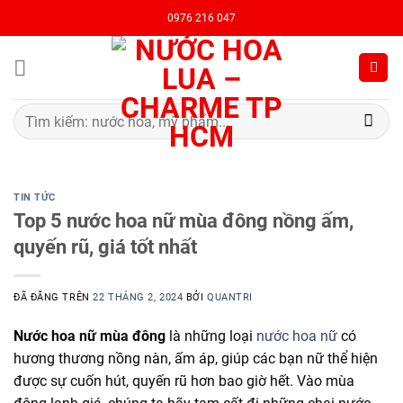
Chuyển
0976 216 047
đến
nội
dung
Tìm
kiếm:
TIN TỨC
Top 5 nước hoa nữ mùa đông nồng ấm,
quyến rũ, giá tốt nhất
ĐÃ ĐĂNG TRÊN
22 THÁNG 2, 2024
BỞI
QUANTRI
Nước hoa nữ mùa đông
là những loại
nước hoa nữ
có
hương thương nồng nàn, ấm áp, giúp các bạn nữ thể hiện
được sự cuốn hút, quyến rũ hơn bao giờ hết. Vào mùa