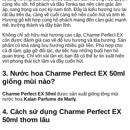
cùng rêu sồi, hổ phách và đậu Tonka tạo nên cảm giác ấm
áp, sang trọng và cực kỳ nam tính. Đây là kiểu hương lưu lại
rất lâu trên da, càng về cuối càng trở nên cuốn hút và tinh tế.
Hương gỗ kết hợp cùng hổ phách mang đến cảm giác mạnh
mẽ, trưởng thành và đầy bản lĩnh.
Không chỉ sở hữu mùi hương cao cấp, Charme Perfect EX
còn được đánh giá cao về độ lưu hương và tỏa hương. Sản
phẩm có khả năng lưu hương nhiều giờ liền. Phù hợp cho
cả đi làm, gặp gỡ đối tác, dự tiệc hay những buổi hẹn hò
quan trọng. Chỉ với vài lần xịt, bạn đã có thể tự tin xuất hiện
với phong thái lịch lãm và đầy cuốn hút.
3. Nước hoa Charme Perfect EX 50ml
giống mùi nào?
Charme Perfect EX 50ml
được sản xuất giống tông mùi
nước hoa
Kalan Parfums de Marly.
4. Cách sử dụng Charme Perfect EX
50ml thơm lâu