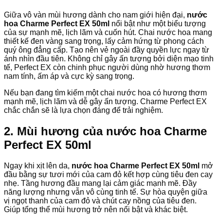
Giữa vô vàn mùi hương dành cho nam giới hiện đại,
nước
hoa Charme Perfect EX 50ml
nổi bật như một biểu tượng
của sự mạnh mẽ, lịch lãm và cuốn hút. Chai nước hoa mang
thiết kế đen vàng sang trọng, lấy cảm hứng từ phong cách
quý ông đẳng cấp. Tạo nên vẻ ngoài đầy quyền lực ngay từ
ánh nhìn đầu tiên. Không chỉ gây ấn tượng bởi diện mạo tinh
tế, Perfect EX còn chinh phục người dùng nhờ hương thơm
nam tính, ấm áp và cực kỳ sang trọng.
Nếu bạn đang tìm kiếm một chai nước hoa có hương thơm
mạnh mẽ, lịch lãm và dễ gây ấn tượng. Charme Perfect EX
chắc chắn sẽ là lựa chọn đáng để trải nghiệm.
2. Mùi hương của nước hoa Charme
Perfect EX 50ml
Ngay khi xịt lên da,
nước hoa Charme Perfect EX 50ml
mở
đầu bằng sự tươi mới của cam đỏ kết hợp cùng tiêu đen cay
nhẹ. Tầng hương đầu mang lại cảm giác mạnh mẽ. Đầy
năng lượng nhưng vẫn vô cùng tinh tế. Sự hòa quyện giữa
vị ngọt thanh của cam đỏ và chút cay nồng của tiêu đen.
Giúp tổng thể mùi hương trở nên nổi bật và khác biệt.