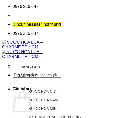
Chuyển
0976 216 047
đến
nội
dung
Block
"header"
not found
0976 216 047
TRANG CHỦ
Tìm
SẢN PHẨM
kiếm:
Giỏ hàng
NƯỚC HOA NỮ
NƯỚC HOA NAM
NƯỚC HOA MINI
MỸ PHẨM - HÀNG TIÊU DÙNG