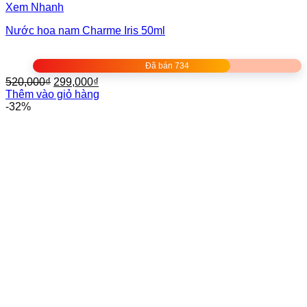
Xem Nhanh
Nước hoa nam Charme Iris 50ml
Đã bán 734
Giá
Giá
520,000
₫
299,000
₫
gốc
hiện
Thêm vào giỏ hàng
là:
tại
-32%
520,000₫.
là:
299,000₫.