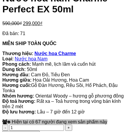
Perfect EX 50ml
Giá
Giá
590,000
₫
299,000
₫
gốc
hiện
Đã bán:
71
là:
tại
590,000₫.
là:
MIỄN SHIP TOÀN QUỐC
299,000₫.
Thương hiệu:
Nước hoa Charme
Loại:
Nước hoa Nam
Phong cách:
Mạnh mẽ, lịch lãm và cuốn hút
Dung tích:
50ml
Hương đầu:
Cam Đỏ, Tiêu Đen
Hương
giữa:
Hoa Oải Hương, Hoa Cam
Hương cuối:
Gỗ Đàn Hương, Rêu Sồi, Hổ Phách, Đậu
Tonka
Nhóm hương:
Oriental Woody – hương gỗ phương đông
Độ toả hương:
Rất xa – Toả hương trong vòng bán kính
trên 2 mét
Độ lưu hương:
Lâu – 7 giờ đến 12 giờ
♣
Hiện tại có 67 người đang xem sản phẩm này
Nước