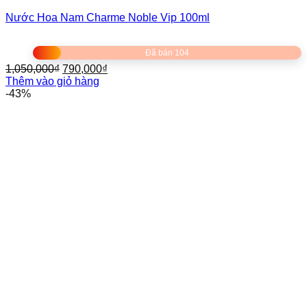
Nước Hoa Nam Charme Noble Vip 100ml
Đã bán 104
Giá
Giá
1,050,000
₫
790,000
₫
gốc
hiện
Thêm vào giỏ hàng
là:
tại
-43%
1,050,000₫.
là:
790,000₫.