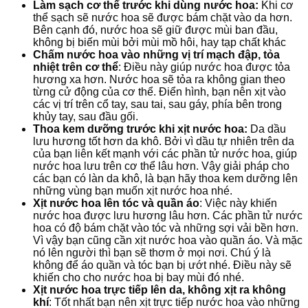
Làm sạch cơ thể trước khi dùng nước hoa:
Khi cơ
thể sạch sẽ nước hoa sẽ được bám chặt vào da hơn.
Bên cạnh đó, nước hoa sẽ giữ được mùi ban đầu,
không bị biến mùi bởi mùi mồ hôi, hay tạp chất khác
Chấm nước hoa vào
những
vị trí mạch đập, tỏa
nhiệt trên cơ thể
: Điều này giúp nước hoa được tỏa
hương xa hơn. Nước hoa sẽ tỏa ra
không
gian theo
từng cử động của cơ thể. Điển hình, bạn nên xịt vào
các vị trí trên cổ tay, sau tai, sau gáy, phía bên trong
khủy tay, sau đầu gối.
Thoa kem dưỡng trước khi xịt nước hoa:
Da dầu
lưu hương tốt hơn da khô. Bởi vì dầu tự nhiên trên da
của bạn liên kết mạnh với các phần tử nước hoa, giúp
nước hoa lưu trên cơ thể lâu hơn. Vậy giải pháp cho
các bạn có làn da khô, là bạn hãy thoa kem dưỡng lên
những vùng bạn muốn xịt nước hoa nhé.
Xịt nước hoa lên tóc và quần áo
: Việc này
khiến
nước hoa được lưu hương lâu hơn. Các phần tử nước
hoa
có
độ bám chặt vào tóc và
những
sợi vải bền hơn.
Vì vậy bạn cũng
cần
xịt nước hoa vào quần áo. Và mặc
nó lên người thì bạn sẽ thơm ở mọi nơi. Chú ý là
không
để
áo quần
và tóc bạn bị ướt nhé. Điều này sẽ
khiến
cho cho nước hoa bị bay mùi
đó
nhé.
Xịt nước hoa trực tiếp lên da, không xịt ra không
khí
: Tốt nhất bạn nên xịt trực tiếp nước hoa vào
những