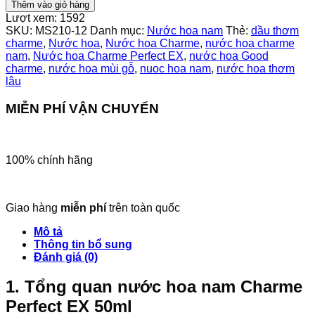
hoa
Thêm vào giỏ hàng
nam
Lượt xem:
1592
Charme
SKU:
MS210-12
Danh mục:
Nước hoa nam
Thẻ:
dầu thơm
Perfect
charme
,
Nước hoa
,
Nước hoa Charme
,
nước hoa charme
EX
nam
,
Nước hoa Charme Perfect EX
,
nước hoa Good
50ml
charme
,
nước hoa mùi gỗ
,
nuoc hoa nam
,
nước hoa thơm
số
lâu
lượng
MIỄN PHÍ VẬN CHUYỂN
100% chính hãng
Giao hàng
miễn phí
trên toàn quốc
Mô tả
Thông tin bổ sung
Đánh giá (0)
1. Tổng quan nước hoa nam Charme
Perfect EX 50ml