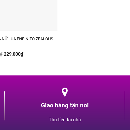
 NỮ LUA ENFINITO ZEALOUS
Giá
Giá
₫
229,000
₫
gốc
hiện
là:
tại
390,000₫.
là:
229,000₫.
Giao hàng tận nơi
Thu tiền tại nhà