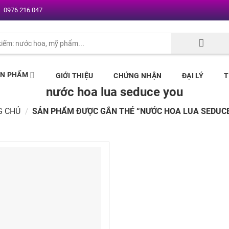
0976 216 047
ẢN PHẨM
GIỚI THIỆU
CHỨNG NHẬN
ĐẠI LÝ
T
nước hoa lua seduce you
G CHỦ
/
SẢN PHẨM ĐƯỢC GẮN THẺ “NƯỚC HOA LUA SEDUC