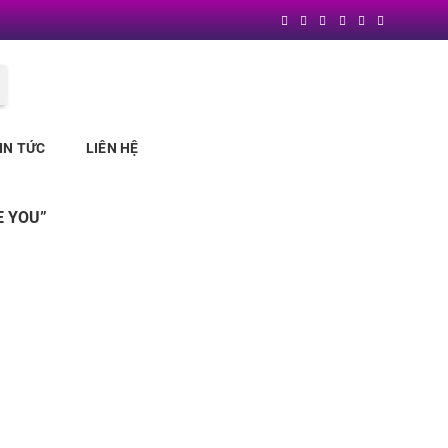
Block
"header"
not found
IN TỨC
LIÊN HỆ
E YOU”