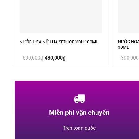
NƯỚC HOA
NƯỚC HOA NỮ LUA SEDUCE YOU 100ML
30ML
Giá
Giá
690,000
₫
480,000
₫
390,000
gốc
hiện
là:
tại
690,000₫.
là:
480,000₫.
Miễn phí vận chuyển
Trên toàn quốc