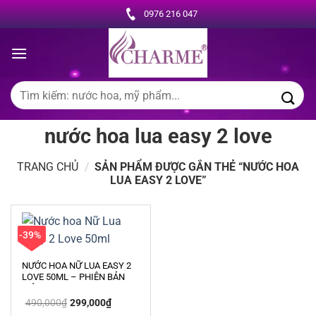
Chuyển
0976 216 047
đến
nội
dung
Tìm
kiếm:
nước hoa lua easy 2 love
TRANG CHỦ
/
SẢN PHẨM ĐƯỢC GẮN THẺ “NƯỚC HOA
LUA EASY 2 LOVE”
-39%
NƯỚC HOA NỮ LUA EASY 2
LOVE 50ML – PHIÊN BẢN
MỚI LUA LEAU 08
Giá
Giá
490,000
₫
299,000
₫
gốc
hiện