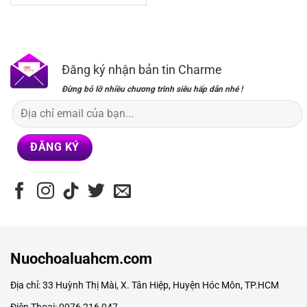
là:
tại
490,000₫.
là:
299,000₫.
Đăng ký nhận bản tin Charme
Đừng bỏ lỡ nhiều chương trình siêu hấp dẫn nhé !
Nuochoaluahcm.com
Địa chỉ: 33 Huỳnh Thị Mài, X. Tân Hiệp, Huyện Hóc Môn, TP.HCM
Điện Thoại: 0976 216 047