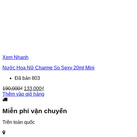
Xem Nhanh
Nước Hoa Nữ Charme So Sexy 20ml Mini
Đã bán 803
Giá
Giá
190,000
₫
133,000
₫
gốc
hiện
Thêm vào giỏ hàng
là:
tại
190,000₫.
là:
Miễn phí vận chuyển
133,000₫.
Trên toàn quốc