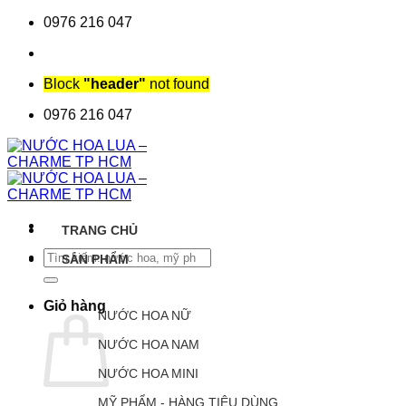
Chuyển
0976 216 047
đến
nội
dung
Block
"header"
not found
0976 216 047
TRANG CHỦ
Tìm
SẢN PHẨM
kiếm:
Giỏ hàng
NƯỚC HOA NỮ
NƯỚC HOA NAM
NƯỚC HOA MINI
MỸ PHẨM - HÀNG TIÊU DÙNG