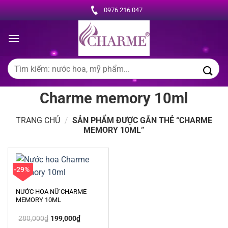
Chuyển
0976 216 047
đến
nội
dung
Tìm
kiếm:
Charme memory 10ml
TRANG CHỦ
/
SẢN PHẨM ĐƯỢC GẮN THẺ “CHARME
MEMORY 10ML”
-29%
NƯỚC HOA NỮ CHARME
MEMORY 10ML
Giá
Giá
280,000
₫
199,000
₫
gốc
hiện