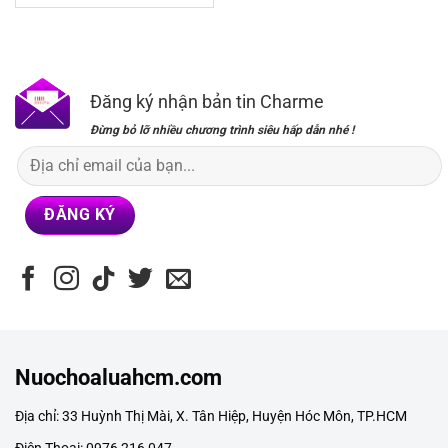
là:
tại
280,000₫.
là:
199,000₫.
Đăng ký nhận bản tin Charme
Đừng bỏ lỡ nhiều chương trình siêu hấp dẫn nhé !
Nuochoaluahcm.com
Địa chỉ: 33 Huỳnh Thị Mài, X. Tân Hiệp, Huyện Hóc Môn, TP.HCM
Điện Thoại: 0976 216 047