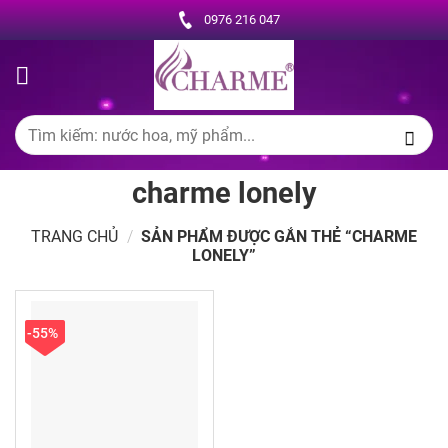
Chuyển
0976 216 047
đến
nội
dung
Tìm
kiếm:
charme lonely
TRANG CHỦ
/
SẢN PHẨM ĐƯỢC GẮN THẺ “CHARME
LONELY”
-55%