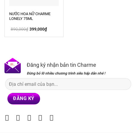
NƯỚC HOA NỮ CHARME
LONELY 75ML
Giá
Giá
890,000
₫
399,000
₫
gốc
hiện
là:
tại
890,000₫.
là:
399,000₫.
Đăng ký nhận bản tin Charme
Đừng bỏ lỡ nhiều chương trình siêu hấp dẫn nhé !