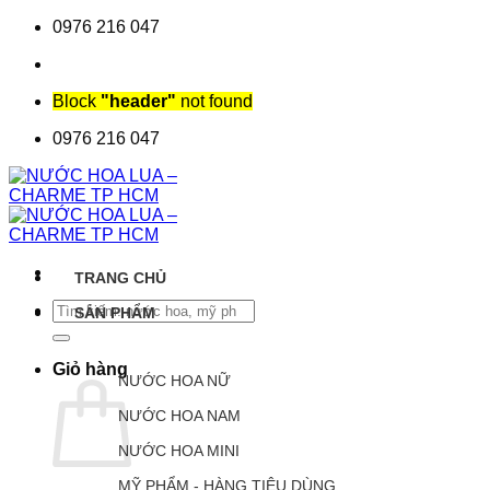
Chuyển
0976 216 047
đến
nội
dung
Block
"header"
not found
0976 216 047
TRANG CHỦ
Tìm
SẢN PHẨM
kiếm:
Giỏ hàng
NƯỚC HOA NỮ
NƯỚC HOA NAM
NƯỚC HOA MINI
MỸ PHẨM - HÀNG TIÊU DÙNG