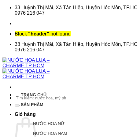
Chuyển
33 Huỳnh Thị Mài, Xã Tân Hiệp, Huyện Hóc Môn, TP.H
đến
0976 216 047
nội
dung
Block
"header"
not found
33 Huỳnh Thị Mài, Xã Tân Hiệp, Huyện Hóc Môn, TP.H
0976 216 047
TRANG CHỦ
Tìm
kiếm:
SẢN PHẨM
Giỏ hàng
NƯỚC HOA NỮ
NƯỚC HOA NAM