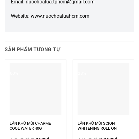
Email: nuochoalua.tphcm@gmail.com
Website: www.nuochoaluahcm.com
SẢN PHẨM TƯƠNG TỰ
-60%
-28%
LĂN KHỬ MÙI CHARME
LĂN KHỬ MÙI SCION
COOL WATER 40G
WHITENING ROLL ON
NUSKIN CHÍNH HÃNG USA
Giá
Giá
Giá
Giá