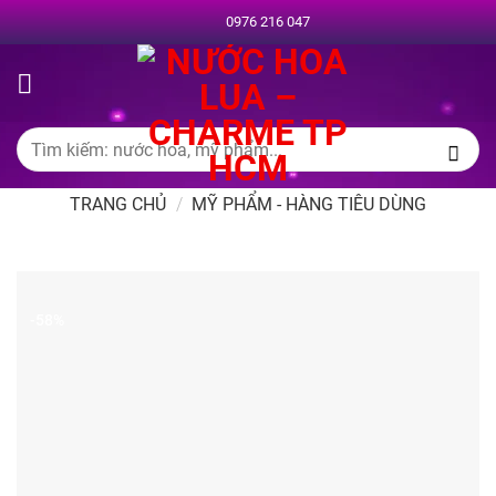
Chuyển
0976 216 047
đến
nội
dung
Tìm
kiếm:
TRANG CHỦ
/
MỸ PHẨM - HÀNG TIÊU DÙNG
-58%