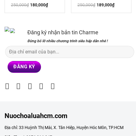
Giá
Giá
Giá
Giá
250,000
₫
180,000
₫
250,000
₫
189,000
₫
gốc
hiện
gốc
hiện
là:
tại
là:
tại
250,000₫.
là:
250,000₫.
là:
180,000₫.
189,000₫.
Đăng ký nhận bản tin Charme
Đừng bỏ lỡ nhiều chương trình siêu hấp dẫn nhé !
Nuochoaluahcm.com
Địa chỉ: 33 Huỳnh Thị Mài, X. Tân Hiệp, Huyện Hóc Môn, TP.HCM