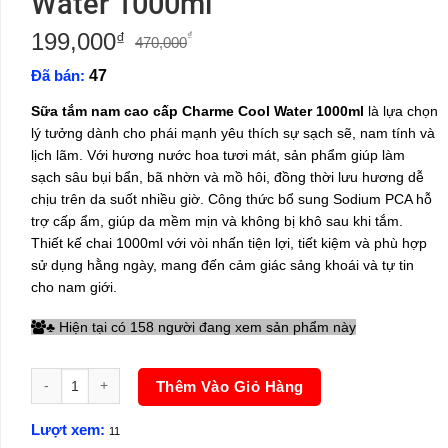
Water 1000ml
199,000
Giá
Giá
₫
₫
470,000
gốc
hiện
Đã bán:
47
là:
tại
470,000₫.
là:
Sữa tắm nam cao cấp Charme Cool Water 1000ml
là lựa chọn
199,000₫.
lý tưởng dành cho phái mạnh yêu thích sự sạch sẽ, nam tính và
lịch lãm. Với hương nước hoa tươi mát, sản phẩm giúp làm
sạch sâu bụi bẩn, bã nhờn và mồ hôi, đồng thời lưu hương dễ
chịu trên da suốt nhiều giờ. Công thức bổ sung Sodium PCA hỗ
trợ cấp ẩm, giúp da mềm mịn và không bị khô sau khi tắm.
Thiết kế chai 1000ml với vòi nhấn tiện lợi, tiết kiệm và phù hợp
sử dụng hằng ngày, mang đến cảm giác sảng khoái và tự tin
cho nam giới.
Hiện tại có 158 người đang xem sản phẩm này
♣
Sữa Tắm Nam Charme Cool Water 1000ml số lượng
Thêm Vào Giỏ Hàng
Lượt xem:
11