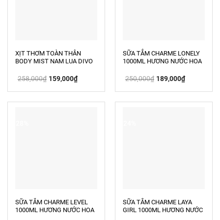
XỊT THƠM TOÀN THÂN
SỮA TẮM CHARME LONELY
BODY MIST NAM LUA DIVO
1000ML HƯƠNG NƯỚC HOA
100ML
Giá
Giá
Giá
Giá
258,000
₫
159,000
₫
250,000
₫
189,000
₫
gốc
hiện
gốc
hiện
là:
tại
là:
tại
258,000₫.
là:
250,000₫.
là:
159,000₫.
189,000₫.
-28%
-24%
SỮA TẮM CHARME LEVEL
SỮA TẮM CHARME LAYA
1000ML HƯƠNG NƯỚC HOA
GIRL 1000ML HƯƠNG NƯỚC
HOA