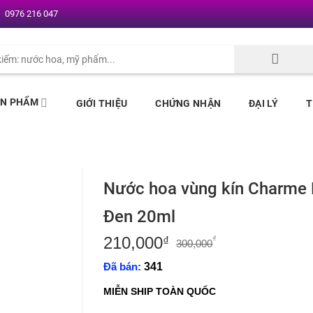
0976 216 047
ẢN PHẨM
GIỚI THIỆU
CHỨNG NHẬN
ĐẠI LÝ
T
Nước hoa vùng kín Charme
Đen 20ml
210,000
Giá
Giá
₫
₫
300,000
gốc
hiện
Đã bán:
341
là:
tại
300,000₫.
là:
MIỄN SHIP TOÀN QUỐC
210,000₫.