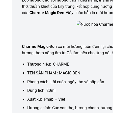
Lớp hương đầu với hương thơm kiêu hãnh, thanh kh
thơ, thuần khiết của Lily trắng, kết hợp cùng hư
của
Charme Magic Đen
. Đây chắc hẳn là mùi hươn
Charme Magic Đen
có mùi hương luôn đem lại cho
hương thơm nồng ấm từ Gỗ làm nền cho từng nốt hư
Thương hiệu: CHARME
TÊN SẢN PHẨM : MAGIC ĐEN
Phong cách: Lôi cuốn, ngây thơ và hấp dẫn
Dung tích: 20ml
Xuất xứ: Pháp – Việt
Hương chính: Cúc vạn thọ, hương chanh, hương l