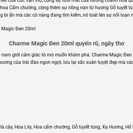
iết của Cúc vạn thọ, cùng sự tươi mát của hương chanh hòa q
ơng hoa Cẩm chướng, cộng thêm sự nồng nàn từ hương Gỗ tuyết 
g bí ẩn mà các cô nàng đang tìm kiếm, nó toát lên sự nổi loạn 
Charme Magic Đen 20ml quyến rũ, ngây thơ
 nam giới cảm giác tò mò muốn khám phá. Charme Magic Đen thể
ơng của trái đào ngon ngọt, lưu lại sắc xuân tuyệt đẹp mà các
á cây, Hoa Lily, Hoa cẩm chướng, Gỗ tuyết tùng, Xạ Hương, Hổ