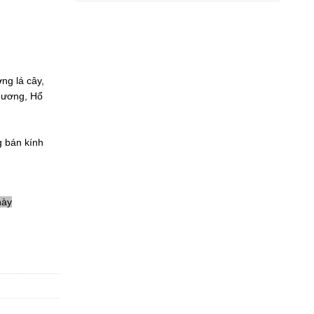
ng lá cây,
 Hương, Hổ
g bán kính
này
lượng