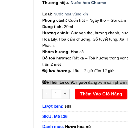
Thương hiệu:
Nước hoa Charme
Loại:
Nước hoa vùng kín
Phong cách:
Cuốn hút – Ngây thơ – Gợi cảm
Dung tích:
20ml
Hương chính:
Cúc vạn thọ, hương chanh, hươ
Hoa Lily, Hoa cẩm chướng, Gỗ tuyết tùng, Xạ
Phách.
Nhóm hương:
Hoa cỏ
Độ toả hương:
Rất xa – Toả hương trong vòn
trên 2 mét
Độ lưu hương:
Lâu – 7 giờ đến 12 giờ
Hiện tại có 91 người đang xem sản phẩm 
♣
Nước hoa vùng kín Charme Magic Đen 20ml số 
Thêm Vào Giỏ Hàng
Lượt xem:
1458
SKU:
MS136
Danh mục:
Nước hoa nữ