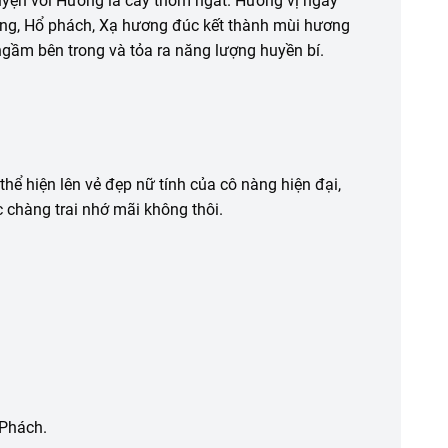
uyện với Hương lá cây thơm ngát. Hương vị ngây
tùng, Hổ phách, Xạ hương đúc kết thành mùi hương
ngầm bên trong và tỏa ra năng lượng huyền bí.
 hiện lên vẻ đẹp nữ tính của cô nàng hiện đại,
 chàng trai nhớ mãi không thôi.
 Phách.