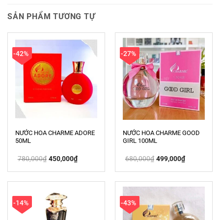
SẢN PHẨM TƯƠNG TỰ
-42%
-27%
NƯỚC HOA CHARME ADORE
NƯỚC HOA CHARME GOOD
50ML
GIRL 100ML
Giá
Giá
Giá
Giá
780,000
₫
450,000
₫
680,000
₫
499,000
₫
gốc
hiện
gốc
hiện
là:
tại
là:
tại
780,000₫.
là:
680,000₫.
là:
450,000₫.
499,000₫.
-14%
-43%