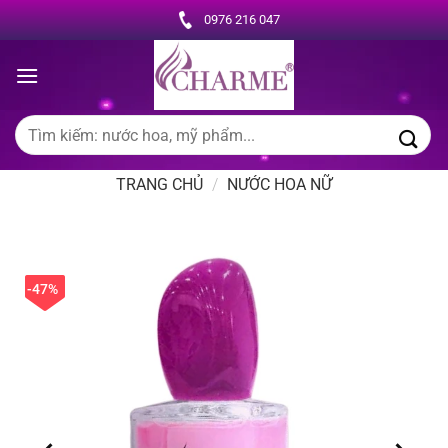
Chuyển
0976 216 047
đến
nội
dung
Tìm
kiếm:
TRANG CHỦ
/
NƯỚC HOA NỮ
-47%