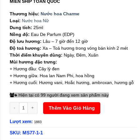
MIỄN SHIP TOÀN QUỐC
179,000₫.
Thương hiệu:
Nước hoa Charme
Loại:
Nước hoa Nữ
Dung tích:
25ml
Nồng độ:
Eau De Parfum (EDP)
Độ lưu hương:
Lâu – 7 giờ đến 12 giờ
Độ toả hương:
Xa – Toả hương trong vòng bán kính 2 mét
Thời điểm khuyên dùng:
Ngày, Đêm, Xuân
Mùi hương đặc trưng:
+ Hương đầu: Cây lý đen
+ Hương giữa: Hoa lan Nam Phi, hoa hồng
+ Hương cuối: Hương vani, Hoắc hương, ambroxan, hương gỗ
Hiện tại có 99 người đang xem sản phẩm này
♣
Nước hoa nữ Charme Sì 25ml số lượng
Thêm Vào Giỏ Hàng
Lượt xem:
1883
SKU:
MS77-1-1