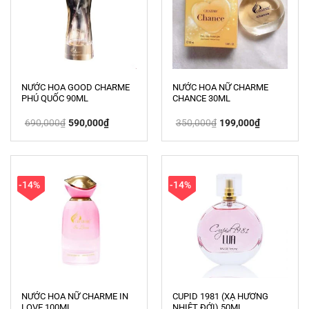
NƯỚC HOA GOOD CHARME
NƯỚC HOA NỮ CHARME
PHÚ QUỐC 90ML
CHANCE 30ML
Giá
Giá
Giá
Giá
690,000
₫
590,000
₫
350,000
₫
199,000
₫
gốc
hiện
gốc
hiện
là:
tại
là:
tại
690,000₫.
là:
350,000₫.
là:
590,000₫.
199,000₫.
-14%
-14%
NƯỚC HOA NỮ CHARME IN
CUPID 1981 (XẠ HƯƠNG
LOVE 100ML
NHIỆT ĐỚI) 50ML