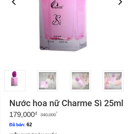
Nước hoa nữ Charme Sì 25ml
179,000
Giá
Giá
₫
₫
340,000
gốc
hiện
Đã bán:
62
là:
tại
340,000₫.
là: