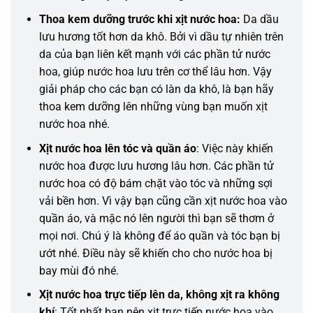
Thoa kem dưỡng trước khi xịt nước hoa:
Da dầu
lưu hương tốt hơn da khô. Bởi vì dầu tự nhiên trên
da của bạn liên kết mạnh với các phần tử nước
hoa, giúp nước hoa lưu trên cơ thể lâu hơn. Vậy
giải pháp cho các bạn có làn da khô, là bạn hãy
thoa kem dưỡng lên những vùng bạn muốn xịt
nước hoa nhé.
Xịt nước hoa lên tóc và quần áo
: Việc này
khiến
nước hoa được lưu hương lâu hơn. Các phần tử
nước hoa
có
độ bám chặt vào tóc và
những
sợi
vải bền hơn. Vì vậy bạn cũng
cần
xịt nước hoa vào
quần áo, và mặc nó lên người thì bạn sẽ thơm ở
mọi nơi. Chú ý là
không
để
áo quần
và tóc bạn bị
ướt nhé. Điều này sẽ
khiến
cho cho nước hoa bị
bay mùi
đó
nhé.
Xịt nước hoa trực tiếp lên da, không xịt ra không
khí
: Tốt nhất bạn nên xịt trực tiếp nước hoa vào