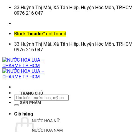
Chuyển
33 Huỳnh Thị Mài, Xã Tân Hiệp, Huyện Hóc Môn, TP.HC
đến
0976 216 047
nội
dung
Block
"header"
not found
33 Huỳnh Thị Mài, Xã Tân Hiệp, Huyện Hóc Môn, TP.HC
0976 216 047
TRANG CHỦ
Tìm
kiếm:
SẢN PHẨM
Giỏ hàng
NƯỚC HOA NỮ
NƯỚC HOA NAM