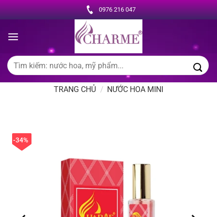
Chuyển
0976 216 047
đến
nội
dung
Tìm
kiếm:
TRANG CHỦ
/
NƯỚC HOA MINI
-34%