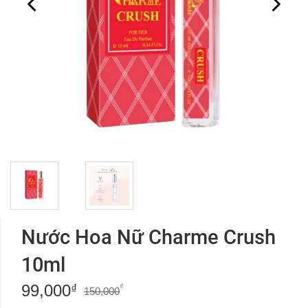
Nước Hoa Nữ Charme Crush
10ml
99,000
Giá
Giá
₫
₫
150,000
gốc
hiện