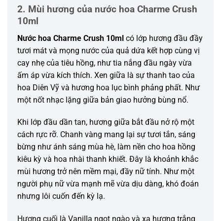
2. Mùi hương của nước hoa Charme Crush
10ml
Nước hoa Charme Crush 10ml
có lớp hương đầu đầy
tươi mát và mọng nước của quả dứa kết hợp cùng vị
cay nhẹ của tiêu hồng, như tia nắng đầu ngày vừa
ấm áp vừa kích thích. Xen giữa là sự thanh tao của
hoa Diên Vỹ và hương hoa lục bình phảng phất. Như
một nốt nhạc lặng giữa bản giao hưởng bùng nổ.
Khi lớp đầu dần tan, hương giữa bắt đầu nở rộ một
cách rực rỡ. Chanh vàng mang lại sự tươi tắn, sáng
bừng như ánh sáng mùa hè, làm nền cho hoa hồng
kiêu kỳ và hoa nhài thanh khiết. Đây là khoảnh khắc
mùi hương trở nên mềm mại, đầy nữ tính. Như một
người phụ nữ vừa mạnh mẽ vừa dịu dàng, khó đoán
nhưng lôi cuốn đến kỳ lạ.
Hương cuối là Vanilla ngọt ngào và xạ hương trắng