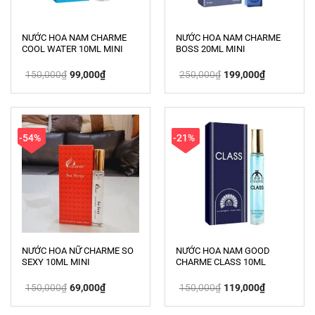
NƯỚC HOA NAM CHARME
NƯỚC HOA NAM CHARME
COOL WATER 10ML MINI
BOSS 20ML MINI
Giá
Giá
Giá
Giá
150,000
₫
99,000
₫
250,000
₫
199,000
₫
gốc
hiện
gốc
hiện
là:
tại
là:
tại
150,000₫.
là:
250,000₫.
là:
99,000₫.
199,000₫.
-54%
-21%
NƯỚC HOA NỮ CHARME SO
NƯỚC HOA NAM GOOD
SEXY 10ML MINI
CHARME CLASS 10ML
Giá
Giá
Giá
Giá
150,000
₫
69,000
₫
150,000
₫
119,000
₫
gốc
hiện
gốc
hiện
là:
tại
là:
tại
150,000₫.
là:
150,000₫.
là: