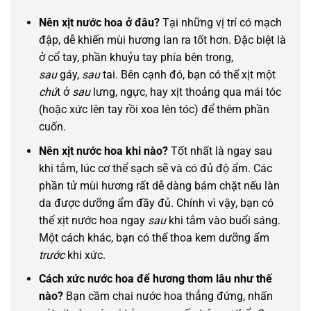
Nên xịt nước hoa ở đâu?
Tại những vị trí có mạch
đập, dễ khiến mùi hương lan ra tốt hơn. Đặc biệt là
ở cổ tay, phần khuỷu tay phía bên trong,
sau
gáy,
sau
tai. Bên cạnh đó, bạn có thể xịt một
chú
t ở
sau
lưng, ngực, hay xịt thoảng qua mái tóc
(hoặc xức lên tay rồi xoa lên tóc) để thêm phần
cuốn.
Nên xịt nước hoa khi nào?
Tốt nhất là ngay sau
khi tắm, lúc cơ thể sạch sẽ và có đủ độ ẩm. Các
phần tử mùi hương rất dễ dàng bám chặt nếu làn
da được dưỡng ẩm đầy đủ. Chính vì vậy, bạn có
thể xịt nước hoa ngay
sau
khi tắm vào buổi sáng.
Một cách khác, bạn có thể thoa kem dưỡng ẩm
trước
khi xức.
Cách xức nước hoa để hương thơm lâu như thế
nào?
Bạn cầm chai nước hoa thẳng đứng, nhấn