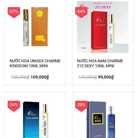
-27%
-34%
NƯỚC HOA UNISEX CHARME
NƯỚC HOA NAM CHARME
KINGDOM 10ML MINI
212 SEXY 10ML MINI
Giá
Giá
Giá
Giá
150,000
₫
109,000
₫
150,000
₫
99,000
₫
gốc
hiện
gốc
hiện
là:
tại
là:
tại
150,000₫.
là:
150,000₫.
là:
109,000₫.
99,000₫.
-34%
-20%