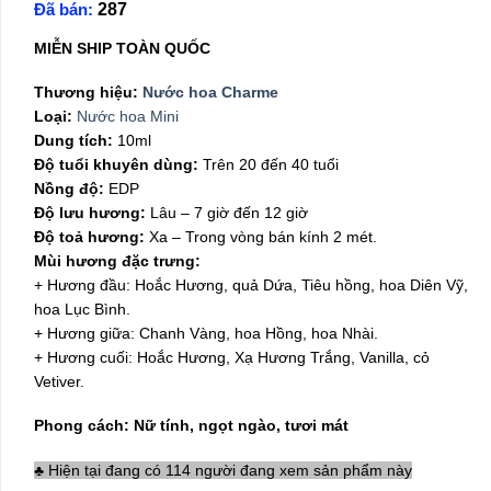
Đã bán:
287
là:
tại
150,000₫.
là:
MIỄN SHIP TOÀN QUỐC
99,000₫.
Thương hiệu:
Nước hoa Charme
Loại:
Nước hoa Mini
Dung tích:
10ml
Độ tuổi khuyên dùng:
Trên 20 đến 40 tuổi
Nồng độ:
EDP
Độ lưu hương:
Lâu – 7 giờ đến 12 giờ
Độ toả hương:
Xa – Trong vòng bán kính 2 mét.
Mùi hương đặc trưng:
+ Hương đầu: Hoắc Hương, quả Dứa, Tiêu hồng, hoa Diên Vỹ,
hoa Lục Bình.
+ Hương giữa: Chanh Vàng, hoa Hồng, hoa Nhài.
+ Hương cuối: Hoắc Hương, Xạ Hương Trắng, Vanilla, cỏ
Vetiver.
Phong cách: Nữ tính, ngọt ngào, tươi mát
♣ Hiện tại đang có 114 người đang xem sản phẩm này