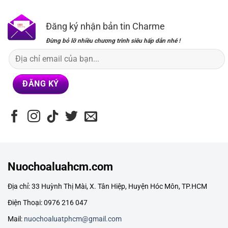
69,000₫.
119,000₫.
Đăng ký nhận bản tin Charme
Đừng bỏ lỡ nhiều chương trình siêu hấp dẫn nhé !
Nuochoaluahcm.com
Địa chỉ: 33 Huỳnh Thị Mài, X. Tân Hiệp, Huyện Hóc Môn, TP.HCM
Điện Thoại: 0976 216 047
Mail:
nuochoaluatphcm@gmail.com