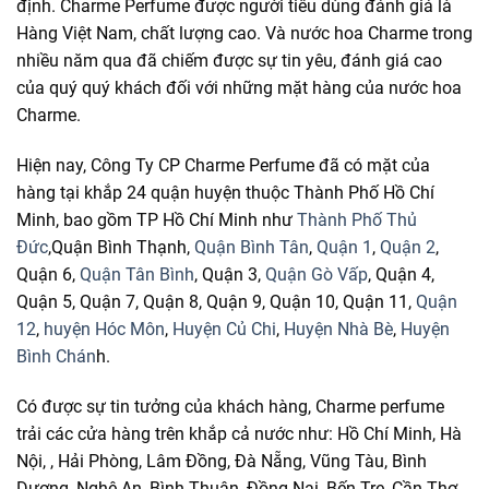
định. Charme Perfume được người
tiêu dùng
đánh giá
là
Hàng Việt Nam, chất lượng cao. Và nước hoa Charme trong
nhiều năm qua đã chiếm được sự tin yêu,
đánh giá
cao
của quý
quý khách
đối
với
những
mặt hàng của nước hoa
Charme.
Hiện nay, Công Ty CP Charme Perfume đã có mặt của
hàng tại khắp 24 quận huyện thuộc Thành Phố Hồ Chí
Minh, bao gồm TP Hồ Chí Minh như
Thành Phố Thủ
Đức
,Quận Bình Thạnh,​
Quận Bình Tân
,
Quận 1
,
Quận 2
,
Quận 6,
Quận Tân Bình
, Quận 3,
Quận Gò Vấp
, Quận 4,
Quận 5, Quận 7, Quận 8, Quận 9, Quận 10, Quận 11,
Quận
12
,
huyện Hóc Môn
,
Huyện Củ Chi
,
Huyện Nhà Bè
,
Huyện
Bình Chán
h.
Có được sự tin tưởng của khách hàng, Charme perfume
trải các cửa hàng trên khắp cả nước như: Hồ Chí Minh, Hà
Nội, , Hải Phòng, Lâm Đồng, Đà Nẵng, Vũng Tàu, Bình
Dương, Nghệ An, Bình Thuận, Đồng Nai, Bến Tre, Cần Thơ,