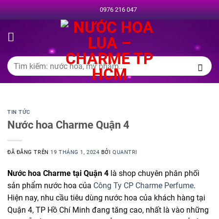
Chuyển
0976 216 047
đến
nội
dung
Tìm
kiếm:
TIN TỨC
Nước hoa Charme Quận 4
ĐÃ ĐĂNG TRÊN
19 THÁNG 1, 2024
BỞI
QUANTRI
Nước hoa Charme tại Quận 4
là shop chuyên phân phối
sản phẩm nước hoa của
Công Ty CP Charme Perfume
.
Hiện nay, nhu cầu
tiêu dùng
nước hoa của khách hàng tại
Quận 4, TP Hồ Chí Minh đang
tăng
cao, nhất là vào
những