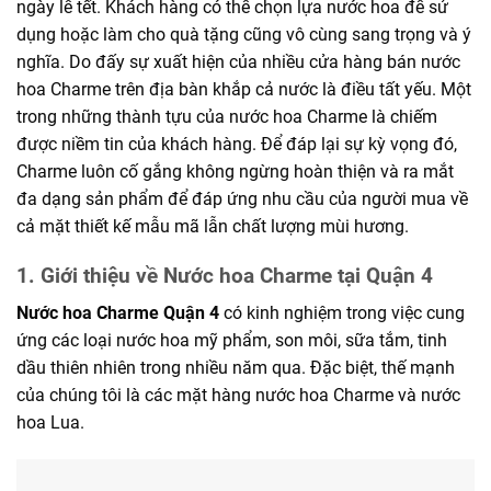
ngày lễ tết. Khách hàng có thể chọn lựa nước hoa để
sử
dụng
hoặc
làm cho
quà tặng cũng
vô cùng
sang trọng và ý
nghĩa. Do
đấy
sự xuất hiện của
nhiều
cửa hàng
bán nước
hoa Charme trên địa bàn khắp cả nước là điều tất yếu. Một
trong
những
thành tựu của nước hoa Charme là chiếm
được niềm tin của khách hàng. Để đáp lại sự kỳ vọng đó,
Charme luôn
cố gắng
không
ngừng
hoàn thiện và ra mắt
đa dạng
sản phẩm để đáp ứng nhu cầu của người
mua
về
cả mặt thiết kế mẫu mã lẫn chất lượng mùi hương.
1. Giới thiệu về Nước hoa Charme tại Quận 4
Nước hoa Charme Quận 4
có kinh nghiệm trong việc cung
ứng các loại nước hoa mỹ phẩm, son môi, sữa tắm, tinh
dầu thiên nhiên trong nhiều năm qua. Đặc biệt, thế mạnh
của chúng tôi là các mặt hàng nước hoa Charme và nước
hoa Lua.