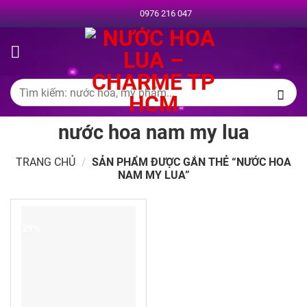
Chuyển
0976 216 047
đến
nội
dung
Tìm
kiếm:
nước hoa nam my lua
TRANG CHỦ
/
SẢN PHẨM ĐƯỢC GẮN THẺ “NƯỚC HOA
NAM MY LUA”
-29%