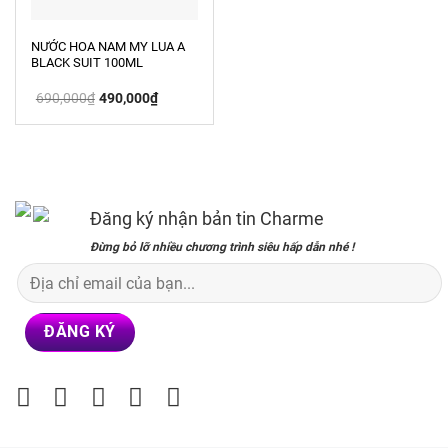
NƯỚC HOA NAM MY LUA A
BLACK SUIT 100ML
Giá
Giá
690,000
₫
490,000
₫
gốc
hiện
là:
tại
690,000₫.
là:
490,000₫.
Đăng ký nhận bản tin Charme
Đừng bỏ lỡ nhiều chương trình siêu hấp dẫn nhé !