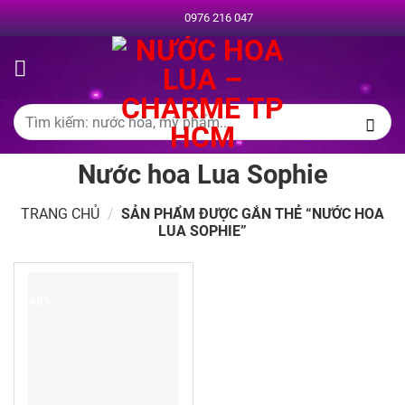
Chuyển
0976 216 047
đến
nội
dung
Tìm
kiếm:
Nước hoa Lua Sophie
TRANG CHỦ
/
SẢN PHẨM ĐƯỢC GẮN THẺ “NƯỚC HOA
LUA SOPHIE”
-49%