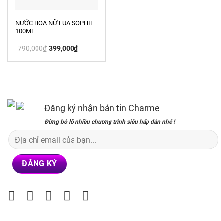
NƯỚC HOA NỮ LUA SOPHIE
100ML
Giá
Giá
790,000
₫
399,000
₫
gốc
hiện
là:
tại
790,000₫.
là:
399,000₫.
Đăng ký nhận bản tin Charme
Đừng bỏ lỡ nhiều chương trình siêu hấp dẫn nhé !