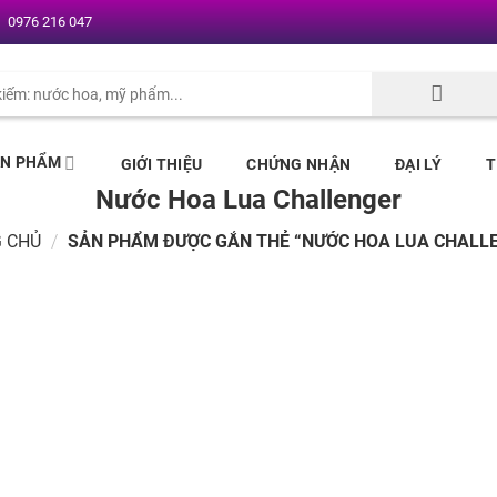
0976 216 047
ẢN PHẨM
GIỚI THIỆU
CHỨNG NHẬN
ĐẠI LÝ
T
Nước Hoa Lua Challenger
 CHỦ
/
SẢN PHẨM ĐƯỢC GẮN THẺ “NƯỚC HOA LUA CHALL