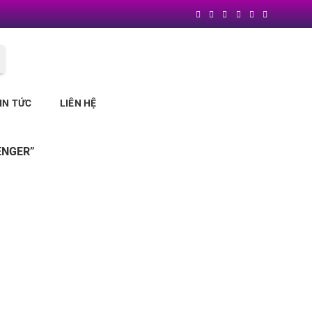
Block
"header"
not found
IN TỨC
LIÊN HỆ
ENGER”