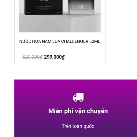
NƯỚC HOA NAM LUA CHALLENGER 50ML
Giá
Giá
520,000
₫
299,000
₫
gốc
hiện
là:
tại
520,000₫.
là:
299,000₫.
Miễn phí vận chuyển
Trên toàn quốc