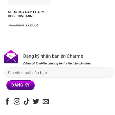
NƯỚC HOA NAM CHARME
BOSS 10ML MINI
Giá
Giá
150,000
₫
79,000
₫
gốc
hiện
là:
tại
150,000₫.
là:
79,000₫.
Đăng ký nhận bản tin Charme
Đừng bỏ lỡ nhiều chương trình siêu hấp dẫn nhé !