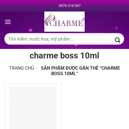
Chuyển
0976 216 047
đến
nội
dung
Tìm
kiếm:
charme boss 10ml
TRANG CHỦ
/
SẢN PHẨM ĐƯỢC GẮN THẺ “CHARME
BOSS 10ML”
-47%