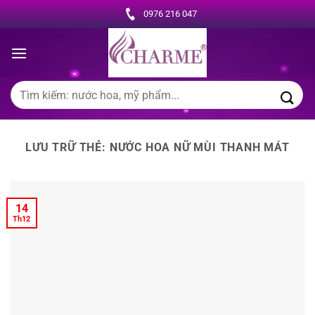
Chuyển
0976 216 047
đến
nội
dung
Tìm
kiếm:
LƯU TRỮ THẺ:
NƯỚC HOA NỮ MÙI THANH MÁT
14
Th12