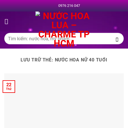
Chuyển
0976 216 047
đến
nội
dung
Tìm
kiếm:
LƯU TRỮ THẺ:
NƯỚC HOA NỮ 40 TUỔI
22
Th2