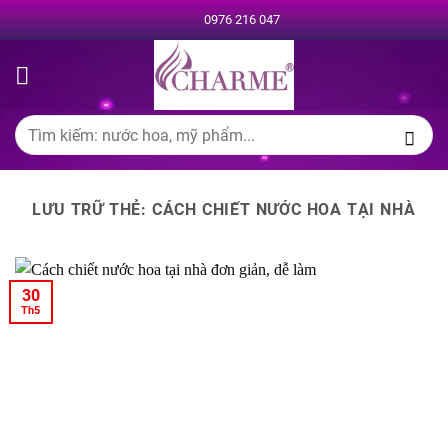
Chuyển
0976 216 047
đến
nội
dung
Tìm
kiếm:
LƯU TRỮ THẺ:
CÁCH CHIẾT NƯỚC HOA TẠI NHÀ
30
Th5