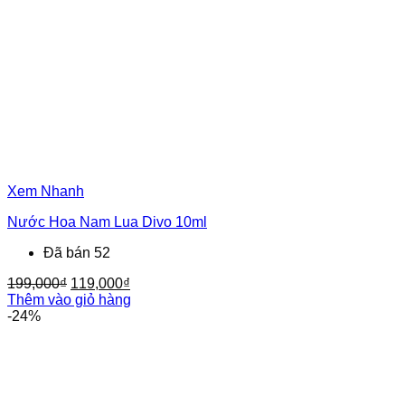
Xem Nhanh
Nước Hoa Nam Lua Divo 10ml
Đã bán 52
Giá
Giá
199,000
₫
119,000
₫
gốc
hiện
Thêm vào giỏ hàng
là:
tại
-24%
199,000₫.
là:
119,000₫.