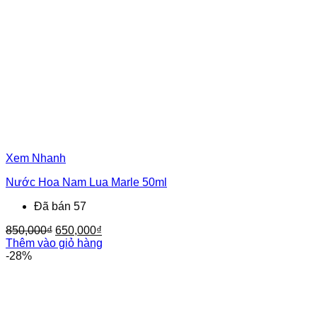
Xem Nhanh
Nước Hoa Nam Lua Marle 50ml
Đã bán 57
Giá
Giá
850,000
₫
650,000
₫
gốc
hiện
Thêm vào giỏ hàng
là:
tại
-28%
850,000₫.
là:
650,000₫.