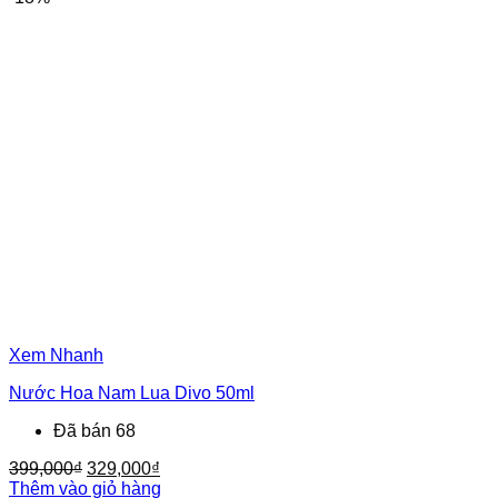
590,000₫.
là:
480,000₫.
Xem Nhanh
Nước Hoa Nam Lua Divo 50ml
Đã bán 68
Giá
Giá
399,000
₫
329,000
₫
gốc
hiện
Thêm vào giỏ hàng