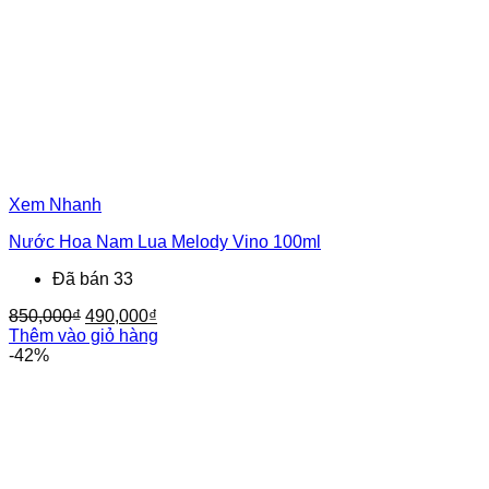
Xem Nhanh
Nước Hoa Nam Lua Melody Vino 100ml
Đã bán 33
Giá
Giá
850,000
₫
490,000
₫
gốc
hiện
Thêm vào giỏ hàng
là:
tại
-42%
850,000₫.
là:
490,000₫.