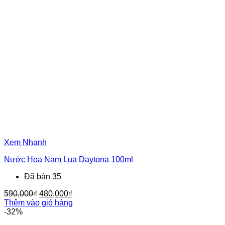
Xem Nhanh
Nước Hoa Nam Lua Daytona 100ml
Đã bán 35
Giá
Giá
590,000
₫
480,000
₫
gốc
hiện
Thêm vào giỏ hàng
là:
tại
-32%
590,000₫.
là: