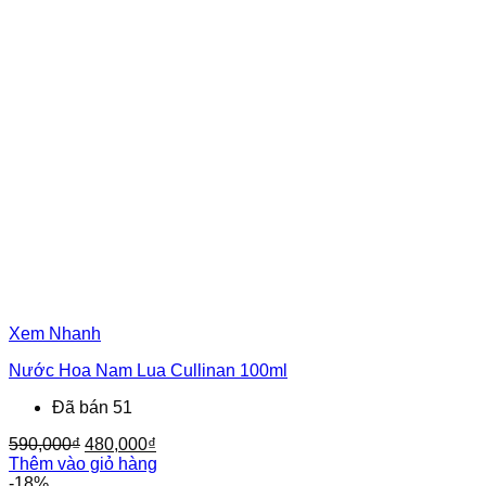
720,000₫.
là:
490,000₫.
Xem Nhanh
Nước Hoa Nam Lua Cullinan 100ml
Đã bán 51
Giá
Giá
590,000
₫
480,000
₫
gốc
hiện
Thêm vào giỏ hàng
là:
tại
-18%