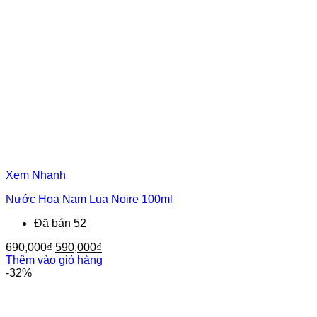
Xem Nhanh
Nước Hoa Nam Lua Noire 100ml
Đã bán 52
Giá
Giá
690,000
₫
590,000
₫
gốc
hiện
Thêm vào giỏ hàng
là:
tại
-32%
690,000₫.
là:
590,000₫.