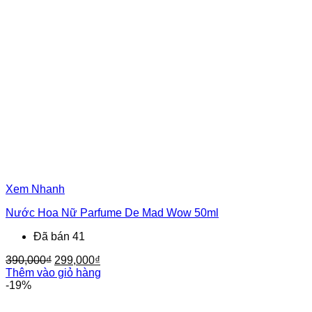
Xem Nhanh
Nước Hoa Nữ Parfume De Mad Wow 50ml
Đã bán 41
Giá
Giá
390,000
₫
299,000
₫
gốc
hiện
Thêm vào giỏ hàng
là:
tại
-19%
390,000₫.
là:
299,000₫.