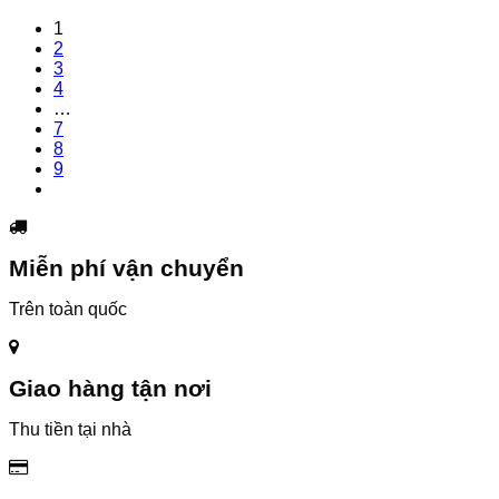
là:
tại
1
399,000₫.
là:
2
329,000₫.
3
4
…
7
8
9
Miễn phí vận chuyển
Trên toàn quốc
Giao hàng tận nơi
Thu tiền tại nhà