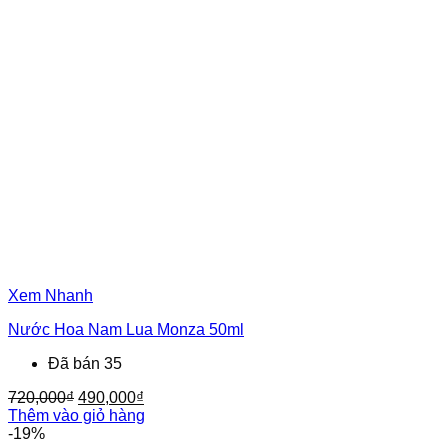
480,000₫.
Xem Nhanh
Nước Hoa Nam Lua Monza 50ml
Đã bán 35
Giá
Giá
720,000
₫
490,000
₫
gốc
hiện
Thêm vào giỏ hàng
là:
tại
-19%