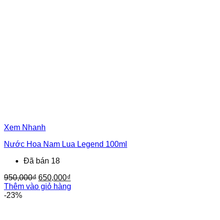
Xem Nhanh
Nước Hoa Nam Lua Legend 100ml
Đã bán 18
Giá
Giá
950,000
₫
650,000
₫
gốc
hiện
Thêm vào giỏ hàng
là:
tại
-23%
950,000₫.
là:
650,000₫.