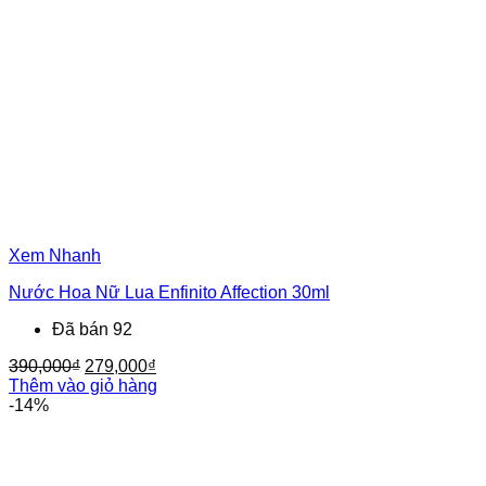
Xem Nhanh
Nước Hoa Nữ Lua Enfinito Affection 30ml
Đã bán 92
Giá
Giá
390,000
₫
279,000
₫
gốc
hiện
Thêm vào giỏ hàng
là:
tại
-14%
390,000₫.
là:
279,000₫.