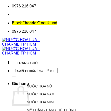
Chuyển
0976 216 047
đến
nội
dung
Block
"header"
not found
0976 216 047
TRANG CHỦ
Tìm
SẢN PHẨM
kiếm:
Giỏ hàng
NƯỚC HOA NỮ
NƯỚC HOA NAM
NƯỚC HOA MINI
MỸ PHẨM - HÀNG TIÊU DÙNG