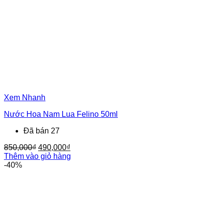
Xem Nhanh
Nước Hoa Nam Lua Felino 50ml
Đã bán 27
Giá
Giá
850,000
₫
490,000
₫
gốc
hiện
Thêm vào giỏ hàng
là:
tại
-40%
850,000₫.
là:
490,000₫.